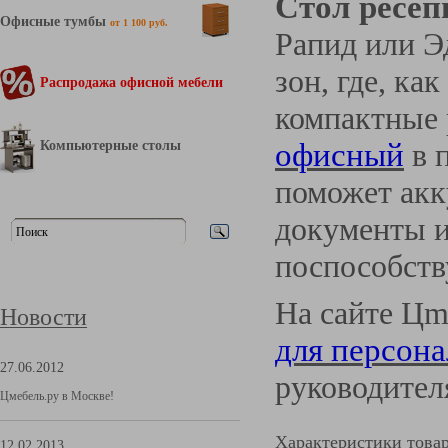
Стол ресеп
Офисные тумбы
от 1 100 руб.
Рапид или Э
зон, где, ка
Распродажа офисной мебели
компактные 
Компьютерные столы
офисный
в 
поможет акк
документы и
поспособств
На сайте Цm
Новости
для персона
27.06.2012
руководител
Цмебель.ру в Москве!
Характеристики това
12.02.2013