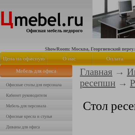
Офисная мебель недорого
ShowRoom: Москва, Георгиевский переуло
Цена на офисную
О нас
Оплата
Главная
→
И
Мебель для офиса
мебель
ресепшн
→
Р
Офисные столы для персонала
Кабинет руководителя
Стол рес
Мебель для персонала
Офисные кресла и стулья
Диваны для офиса