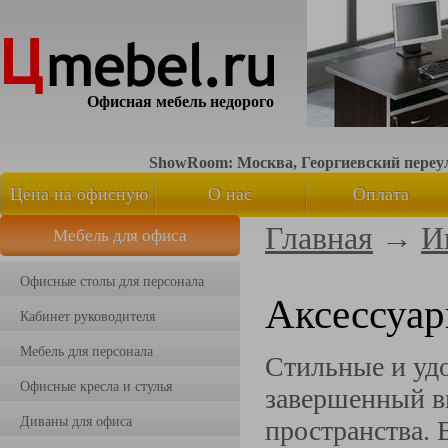
Офисная мебель недорого
ShowRoom: Москва, Георгиевский переуло
Цена на офисную
О нас
Оплата
Главная
→
И
Мебель для офиса
мебель
Офисные столы для персонала
Аксессуар
Кабинет руководителя
Мебель для персонала
Стильные и у
Офисные кресла и стулья
завершенный ви
Диваны для офиса
пространства.