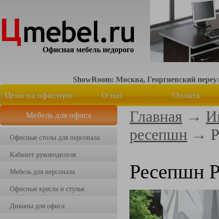
Офисная мебель недорого
ShowRoom: Москва, Георгиевский переуло
Цена на офисную
О нас
Оплата
Главная
→
И
Мебель для офиса
мебель
ресепшн
→
Р
Офисные столы для персонала
Кабинет руководителя
Ресепшн 
Мебель для персонала
Офисные кресла и стулья
Диваны для офиса