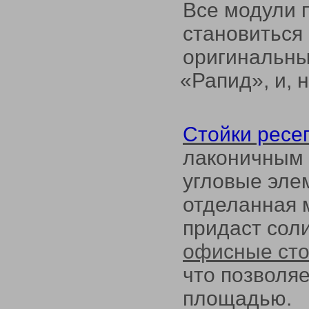
Все модули 
становиться 
оригинальны
«Рапид
», и,
Стойки ресе
лаконичным 
угловые элем
отделанная 
придаст сол
офисные ст
что позволя
площадью.