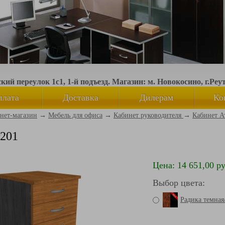
ий переулок 1с1, 1-й подъезд. Магазин: м. Новокосино, г.Реу
плата
Доставка
Дилерам
Ко
нет-магазин
→
Мебель для офиса
→
Кабинет руководителя
→
Кабинет А
201
Цена: 14 651,00 ру
Выбор цвета:
Радика темна