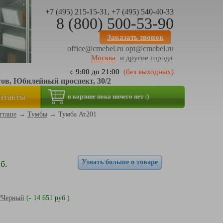
+7 (495) 215-15-31, +7 (495) 540-40-33
8 (800) 500-53-90
Заказать звонок
office@cmebel.ru
opt@cmebel.ru
Москва
и другие города
с 9:00 до 21:00
(без выходных)
тов, Юбилейный проспект, 30/2
нтакты
в корзине пока ничего нет :)
тташе
→
Тумбы
→
Тумба Ат201
Узнать больше о товаре
б.
я/Черный
(- 14 651 руб.)