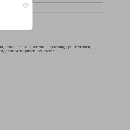
н, стяжка лентой, жесткие противоударные уголки,
в отдельном защищенном отсеке