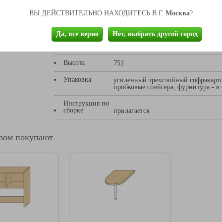
Материал
ДСП
Москва
ВЫ ДЕЙСТВИТЕЛЬНО НАХОДИТЕСЬ В Г.
?
Длина
800
Да, все верно
Нет, выбрать другой город
Ширина
700
Высота
752
Упаковка
усиленный трехслойный гофракарто
пробковые спейсера, фурнитура - 
Инструкция по
сборке
прилагается
аром покупают