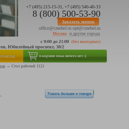
+7 (495) 215-15-31, +7 (495) 540-40-33
8 (800) 500-53-90
Заказать звонок
office@cmebel.ru
opt@cmebel.ru
Москва
и другие города
с 9:00 до 21:00
(без выходных)
тов, Юбилейный проспект, 30/2
нтакты
в корзине пока ничего нет :)
лов
→
Стол рабочий 1121
Узнать больше о товаре
.