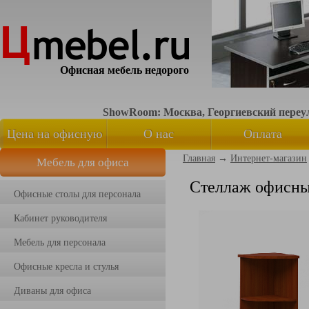
Офисная мебель недорого
ShowRoom: Москва, Георгиевский переуло
Цена на офисную
О нас
Оплата
Главная
→
Интернет-магазин
Мебель для офиса
мебель
Стеллаж офисн
Офисные столы для персонала
Кабинет руководителя
Мебель для персонала
Офисные кресла и стулья
Диваны для офиса