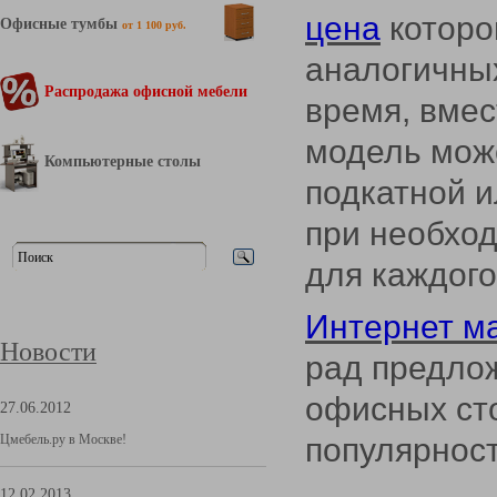
цена
которо
Офисные тумбы
от 1 100 руб.
аналогичных
Распродажа офисной мебели
время, вмес
модель мож
Компьютерные столы
подкатной и
при необход
для каждого
Интернет м
Новости
рад предлож
офисных сто
27.06.2012
Цмебель.ру в Москве!
популярнос
12.02.2013