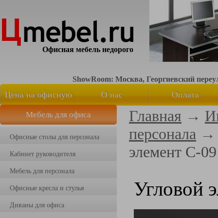
Офисная мебель недорого
ShowRoom: Москва, Георгиевский переуло
Цена на офисную
О нас
Оплата
Главная
→
И
Мебель для офиса
мебель
персонала
Офисные столы для персонала
элемент С-09
Кабинет руководителя
Мебель для персонала
Угловой 
Офисные кресла и стулья
Диваны для офиса