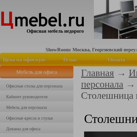
Офисная мебель недорого
ShowRoom: Москва, Георгиевский переуло
Цена на офисную
О нас
Оплата
Главная
→
И
Мебель для офиса
мебель
персонала
Офисные столы для персонала
Столешница 
Кабинет руководителя
Мебель для персонала
Столешни
Офисные кресла и стулья
Диваны для офиса