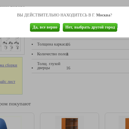
ики товара
Москва
ВЫ ДЕЙСТВИТЕЛЬНО НАХОДИТЕСЬ В Г.
?
Вешалка
0
Да, все верно
Нет, выбрать другой город
Глубина
388
Толщина каркаса
16
Количество полок
3
Толщ. глухой
ма сборки
дверцы
16
айс лист
аром покупают