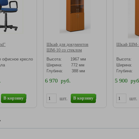
nd"
Шкаф для документов
Шкаф ШМ-
ШМ-10 со стеклом
е офисное кресло
Высота: 1967 мм
Высота: 
ала
Ширина: 772 мм
Ширина: 
Глубина: 388 мм
Глубина:
.
6 970 руб.
5 900 руб
шт.
шт.
В корзину
В корзину