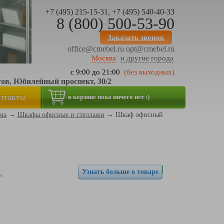
+7 (495) 215-15-31, +7 (495) 540-40-33
8 (800) 500-53-90
Заказать звонок
office@cmebel.ru
opt@cmebel.ru
Москва
и другие города
с 9:00 до 21:00
(без выходных)
тов, Юбилейный проспект, 30/2
нтакты
в корзине пока ничего нет :)
ма
→
Шкафы офисные и стеллажи
→
Шкаф офисный
Узнать больше о товаре
.