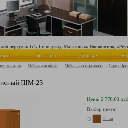
ий переулок 1с1, 1-й подъезд. Магазин: м. Новокосино, г.Реу
плата
Доставка
Дилерам
Ко
нет-магазин
→
Мебель для офиса
→
Мебель для персонала
→
Серия При
исный ШМ-23
Цена: 2 770,00 руб
Выбор цвета:
Ольха