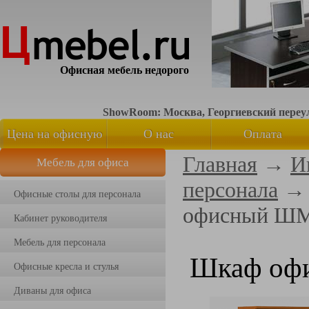
Офисная мебель недорого
ShowRoom: Москва, Георгиевский переуло
Цена на офисную
О нас
Оплата
Главная
→
И
Мебель для офиса
мебель
персонала
Офисные столы для персонала
офисный ШМ
Кабинет руководителя
Мебель для персонала
Шкаф оф
Офисные кресла и стулья
Диваны для офиса