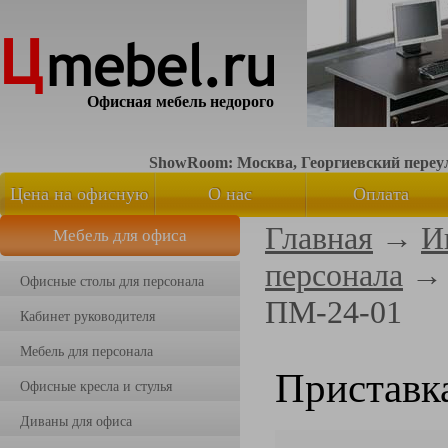
Офисная мебель недорого
ShowRoom: Москва, Георгиевский переуло
Цена на офисную
О нас
Оплата
Главная
→
И
Мебель для офиса
мебель
персонала
Офисные столы для персонала
ПМ-24-01
Кабинет руководителя
Мебель для персонала
Приставк
Офисные кресла и стулья
Диваны для офиса