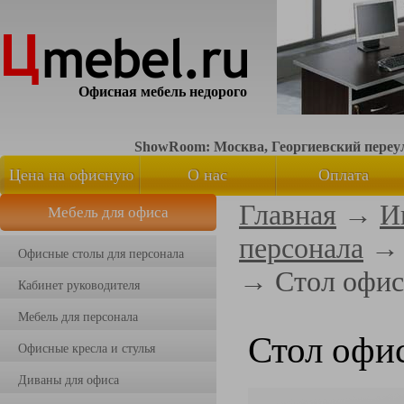
Офисная мебель недорого
ShowRoom: Москва, Георгиевский переуло
Цена на офисную
О нас
Оплата
Главная
→
И
Мебель для офиса
мебель
персонала
Офисные столы для персонала
→
Стол офи
Кабинет руководителя
Мебель для персонала
Стол офи
Офисные кресла и стулья
Диваны для офиса