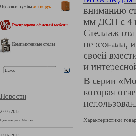
Офисные тумбы
вниманию ст
от 1 100 руб.
мм ДСП с 4 
Распродажа офисной мебели
Стеллаж отл
персонала, и
Компьютерные столы
своей вмест
и интересно
В серии
«
Мо
которая отв
Новости
использован
27.06.2012
Характеристики това
Цмебель.ру в Москве!
12.02.2013