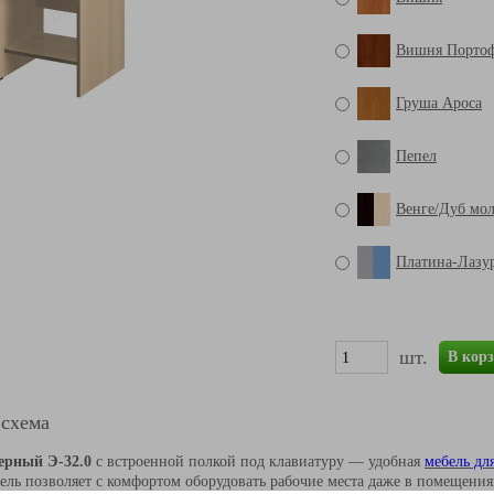
Вишня Порто
Груша Ароса
Пепел
Венге/Дуб мо
Платина-Лазу
шт.
В кор
 схема
ерный Э-32.0
с встроенной полкой под клавиатуру — удобная
мебель дл
ель позволяет с комфортом оборудовать рабочие места даже в помещени