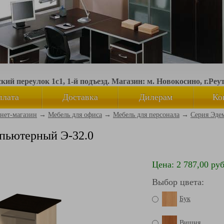
ий переулок 1с1, 1-й подъезд. Магазин: м. Новокосино, г.Реу
плата
Доставка
Дилерам
Ко
нет-магазин
→
Мебель для офиса
→
Мебель для персонала
→
Серия Эде
пьютерный Э-32.0
Цена: 2 787,00 руб
Выбор цвета:
Бук
Вишня