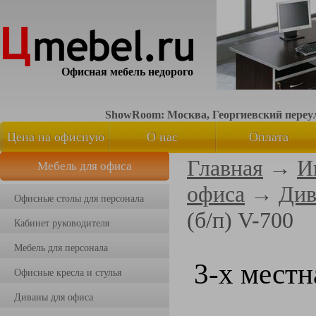
Офисная мебель недорого
ShowRoom: Москва, Георгиевский переуло
Цена на офисную
О нас
Оплата
Главная
→
И
Мебель для офиса
мебель
офиса
→
Див
Офисные столы для персонала
(б/п) V-700
Кабинет руководителя
Мебель для персонала
3-х местн
Офисные кресла и стулья
Диваны для офиса