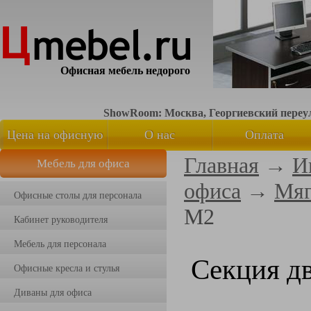
Офисная мебель недорого
ShowRoom: Москва, Георгиевский переуло
Цена на офисную
О нас
Оплата
Главная
→
И
Мебель для офиса
мебель
офиса
→
Мяг
Офисные столы для персонала
M2
Кабинет руководителя
Мебель для персонала
Секция д
Офисные кресла и стулья
Диваны для офиса