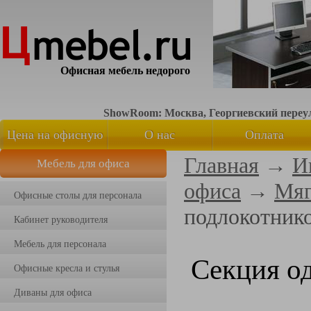
Офисная мебель недорого
ShowRoom: Москва, Георгиевский переуло
Цена на офисную
О нас
Оплата
Главная
→
И
Мебель для офиса
мебель
офиса
→
Мяг
Офисные столы для персонала
подлокотник
Кабинет руководителя
Мебель для персонала
Секция о
Офисные кресла и стулья
Диваны для офиса