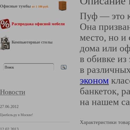
Описание 
Офисные тумбы
от 1 100 руб.
Пуф — это к
Распродажа офисной мебели
Она призван
место, но и
Компьютерные столы
дома или о
в обивке из
в различных
эконом
клас
банкеток, р
Новости
на нашем са
27.06.2012
Цмебель.ру в Москве!
Характеристики това
12.02.2013