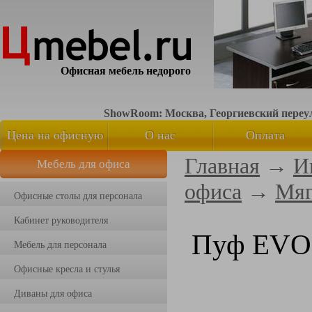
Офисная мебель недорого
ShowRoom: Москва, Георгиевский переуло
Цена на офисную
О нас
Оплата
Главная
→
И
Мебель для офиса
мебель
офиса
→
Мяг
Офисные столы для персонала
Кабинет руководителя
Пуф EVO
Мебель для персонала
Офисные кресла и стулья
Диваны для офиса