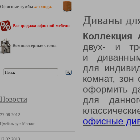
Офисные тумбы
от 1 100 руб.
Диваны дл
Распродажа офисной мебели
Коллекция 
двух- и тр
Компьютерные столы
и диванны
для индиви
комнат, зон
оформить д
для данно
Новости
классическ
27.06.2012
офисные див
Цмебель.ру в Москве!
12.02.2013