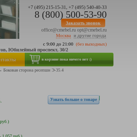
+7 (495) 215-15-31, +7 (495) 540-40-33
8 (800) 500-53-90
Заказать звонок
office@cmebel.ru
opt@cmebel.ru
Москва
и другие города
с 9:00 до 21:00
(без выходных)
тов, Юбилейный проспект, 30/2
нтакты
в корзине пока ничего нет :)
→
Боковая сторона ресепшн Э-35.4
Узнать больше о товаре
.
руб.)
- 1 057 руб.)