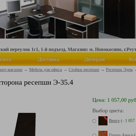
ий переулок 1с1, 1-й подъезд. Магазин: м. Новокосино, г.Реу
плата
Доставка
Дилерам
Ко
нет-магазин
→
Мебель для офиса
→
Стойки ресепшн
→
Ресепшн Эдем
сторона ресепшн Э-35.4
Цена: 1 057,00 руб
Выбор цвета:
Венге
(- 1 057 
Груша Ароса
(