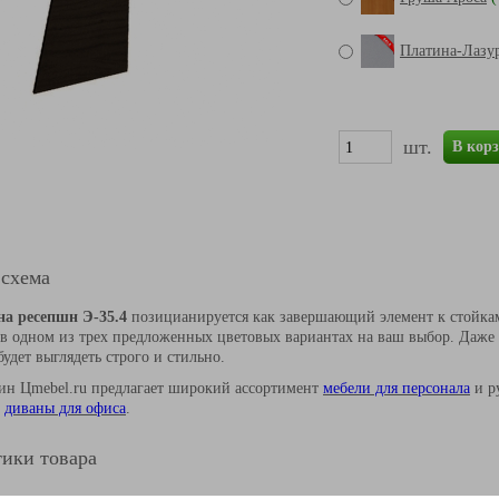
Платина-Лазу
шт.
В кор
 схема
на ресепшн Э-35.4
позицианируется как завершающий элемент к стойкам
в одном из трех предложенных цветовых вариантах на ваш выбор. Даже 
удет выглядеть строго и стильно.
ин Цmebel.ru предлагает широкий ассортимент
мебели для персонала
и ру
и
диваны для офиса
.
ики товара