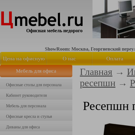
Офисная мебель недорого
ShowRoom: Москва, Георгиевский переуло
Цена на офисную
О нас
Оплата
Главная
→
И
Мебель для офиса
мебель
ресепшн
→
Р
Офисные столы для персонала
Кабинет руководителя
Ресепшн 
Мебель для персонала
Офисные кресла и стулья
Диваны для офиса