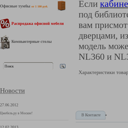
Если
кабине
Офисные тумбы
от 1 100 руб.
под библиот
вам присмот
Распродажа офисной мебели
дверцами, и
Компьютерные столы
модель може
NL360 и N
Характеристики това
Новости
27.06.2012
Цмебель.ру в Москве!
В Контакте
12.02.2013