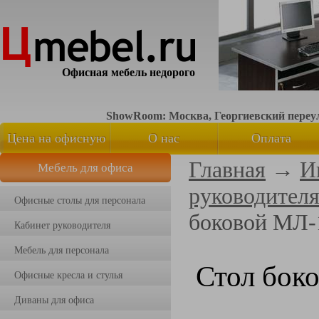
Офисная мебель недорого
ShowRoom: Москва, Георгиевский переуло
Цена на офисную
О нас
Оплата
Главная
→
И
Мебель для офиса
мебель
руководител
Офисные столы для персонала
боковой МЛ-
Кабинет руководителя
Мебель для персонала
Стол бок
Офисные кресла и стулья
Диваны для офиса