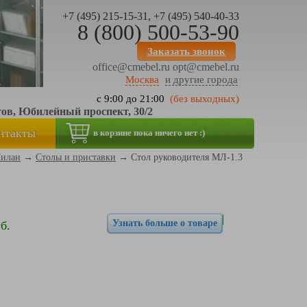
+7 (495) 215-15-31, +7 (495) 540-40-33
8 (800) 500-53-90
Заказать звонок
office@cmebel.ru
opt@cmebel.ru
Москва
и другие города
с 9:00 до 21:00
(без выходных)
тов, Юбилейный проспект, 30/2
нтакты
в корзине пока ничего нет :)
Милан
→
Столы и приставки
→
Стол руководителя МЛ-1.3
Узнать больше о товаре
б.