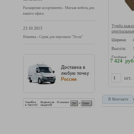
Расширение ассортимента - Мягкая мебель для
вашего офиса
Тумба выкат
23.10.2013
центральны
Новинка - Серия для персонала "Тесла"
Ширина: 4
Высота: 5
Глубина: 
7 424 руб
шт.
В Контакте