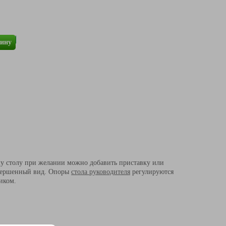
зину
му столу при желании можно добавить приставку или
вершенный вид. Опоры
стола руководителя
регулируются
иком.