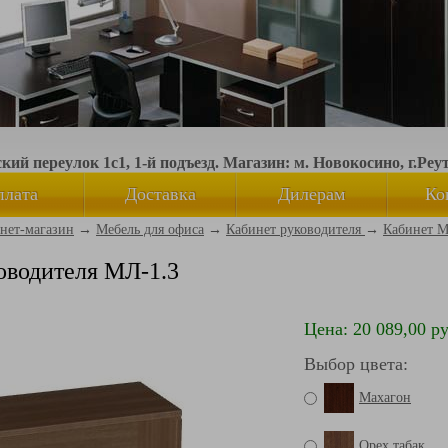
ий переулок 1с1, 1-й подъезд. Магазин: м. Новокосино, г.Реу
плата
Доставка
Дилерам
Ко
нет-магазин
→
Мебель для офиса
→
Кабинет руководителя
→
Кабинет 
оводителя МЛ-1.3
Цена: 20 089,00 ру
Выбор цвета:
Махагон
Орех табак