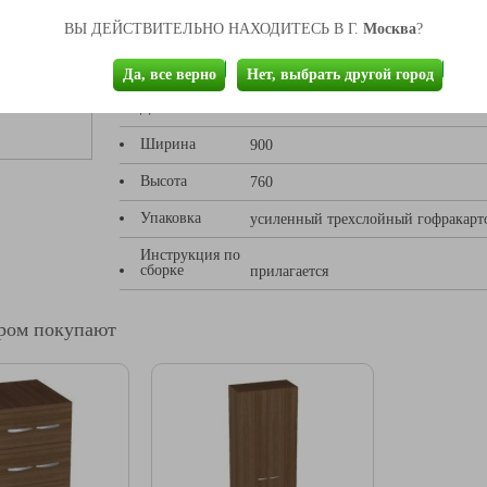
Толщина
Москва
ВЫ ДЕЙСТВИТЕЛЬНО НАХОДИТЕСЬ В Г.
?
столешницы
52
Материал
ДСП
Да, все верно
Нет, выбрать другой город
Длина
2000
Ширина
900
Высота
760
Упаковка
усиленный трехслойный гофракарт
Инструкция по
сборке
прилагается
аром покупают