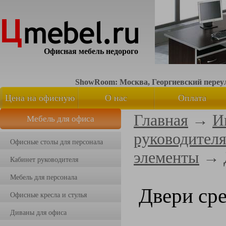
Офисная мебель недорого
ShowRoom: Москва, Георгиевский переуло
Цена на офисную
О нас
Оплата
Главная
→
И
Мебель для офиса
мебель
руководител
Офисные столы для персонала
элементы
→
Кабинет руководителя
Мебель для персонала
Двери ср
Офисные кресла и стулья
Диваны для офиса