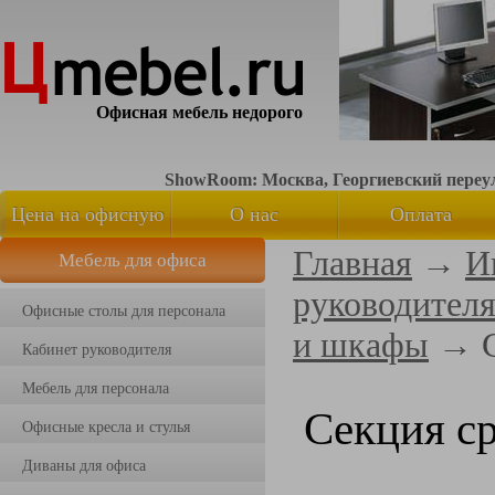
Офисная мебель недорого
ShowRoom: Москва, Георгиевский переуло
Цена на офисную
О нас
Оплата
Главная
→
И
Мебель для офиса
мебель
руководител
Офисные столы для персонала
и шкафы
→
Кабинет руководителя
Мебель для персонала
Секция с
Офисные кресла и стулья
Диваны для офиса