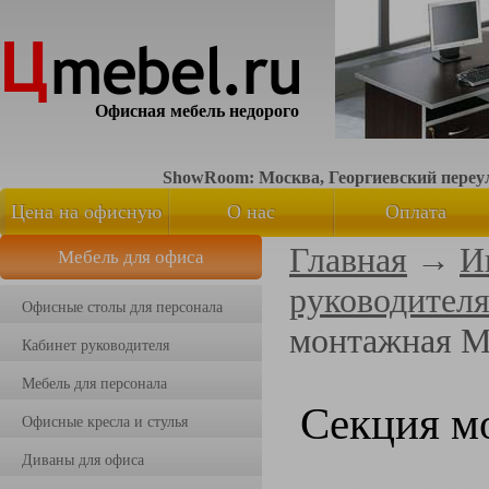
Офисная мебель недорого
ShowRoom: Москва, Георгиевский переуло
Цена на офисную
О нас
Оплата
Главная
→
И
Мебель для офиса
мебель
руководител
Офисные столы для персонала
монтажная 
Кабинет руководителя
Мебель для персонала
Секция м
Офисные кресла и стулья
Диваны для офиса