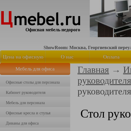
Офисная мебель недорого
ShowRoom: Москва, Георгиевский переуло
Цена на офисную
О нас
Оплата
Главная
→
И
Мебель для офиса
мебель
руководител
Офисные столы для персонала
руководител
Кабинет руководителя
Мебель для персонала
Стол рук
Офисные кресла и стулья
Диваны для офиса