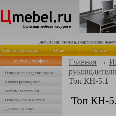
Офисная мебель недорого
ShowRoom: Москва, Георгиевский переуло
Цена на офисную
О нас
Оплата
Главная
→
И
Мебель для офиса
мебель
руководител
Офисные столы для персонала
Топ КН-5.1
Кабинет руководителя
Мебель для персонала
Топ КН-5
Офисные кресла и стулья
Диваны для офиса