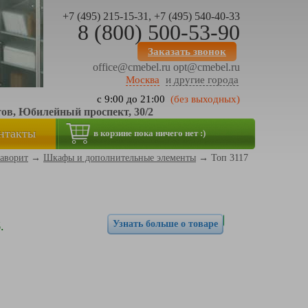
+7 (495) 215-15-31, +7 (495) 540-40-33
8 (800) 500-53-90
Заказать звонок
office@cmebel.ru
opt@cmebel.ru
Москва
и другие города
с 9:00 до 21:00
(без выходных)
тов, Юбилейный проспект, 30/2
нтакты
в корзине пока ничего нет :)
аворит
→
Шкафы и дополнительные элементы
→
Топ 3117
Узнать больше о товаре
.