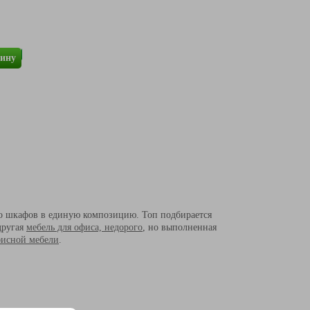
зину
о шкафов в единую композицию. Топ подбирается
другая
мебель для офиса, недорого
, но выполненная
фисной мебели
.