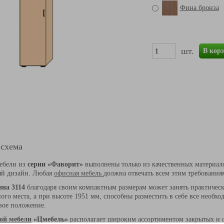
Фина бронза
шт.
В кор
 схема
мебели из
серии
«Фаворит
»
выполнены только из качественных материал
ый дизайн. Любая
офисная мебель
должна отвечать всем этим требовани
на 3114
благодаря своим компактным размерам может занять практическ
ого места, а при высоте 1951 мм, способны разместить в себе все необ
вое положение.
ой мебели
«Цмебель
»
располагает широким ассортиментом закрытых и 