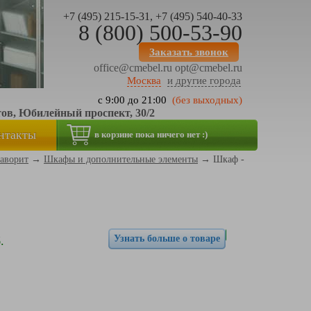
+7 (495) 215-15-31, +7 (495) 540-40-33
8 (800) 500-53-90
Заказать звонок
office@cmebel.ru
opt@cmebel.ru
Москва
и другие города
с 9:00 до 21:00
(без выходных)
тов, Юбилейный проспект, 30/2
нтакты
в корзине пока ничего нет :)
аворит
→
Шкафы и дополнительные элементы
→
Шкаф -
Узнать больше о товаре
.