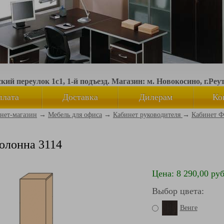
ий переулок 1с1, 1-й подъезд. Магазин: м. Новокосино, г.Реу
плата
Доставка
Дилерам
Ко
нет-магазин
→
Мебель для офиса
→
Кабинет руководителя
→
Кабинет Ф
олонна 3114
Цена: 8 290,00 руб
Выбор цвета:
Венге