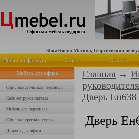
Офисная мебель недорого
ShowRoom: Москва, Георгиевский переуло
Цена на офисную
О нас
Оплата
Главная
→
И
Мебель для офиса
мебель
руководител
Офисные столы для персонала
Дверь Ен638
Кабинет руководителя
Мебель для персонала
Дверь Ен
Офисные кресла и стулья
Диваны для офиса