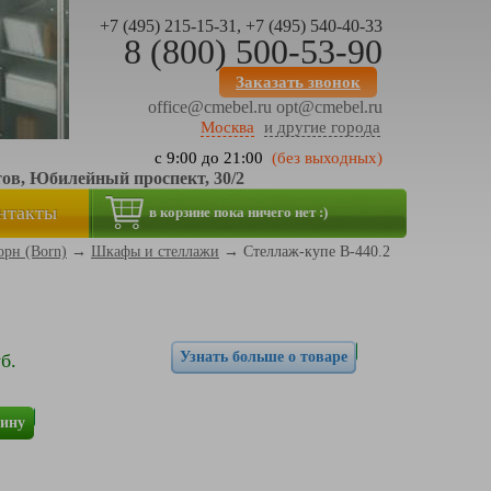
+7 (495) 215-15-31, +7 (495) 540-40-33
8 (800) 500-53-90
Заказать звонок
office@cmebel.ru
opt@cmebel.ru
Москва
и другие города
с 9:00 до 21:00
(без выходных)
тов, Юбилейный проспект, 30/2
нтакты
в корзине пока ничего нет :)
орн (Born)
→
Шкафы и стеллажи
→
Стеллаж-купе В-440.2
Узнать больше о товаре
б.
зину