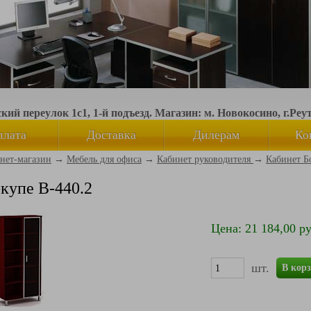
ий переулок 1с1, 1-й подъезд. Магазин: м. Новокосино, г.Реу
плата
Доставка
Дилерам
Ко
нет-магазин
→
Мебель для офиса
→
Кабинет руководителя
→
Кабинет Б
купе В-440.2
Цена: 21 184,00 ру
шт.
В кор