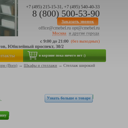
+7 (495) 215-15-31, +7 (495) 540-40-33
8 (800) 500-53-90
Заказать звонок
office@cmebel.ru
opt@cmebel.ru
Москва
и другие города
с 9:00 до 21:00
(без выходных)
тов, Юбилейный проспект, 30/2
нтакты
в корзине пока ничего нет :)
орн (Born)
→
Шкафы и стеллажи
→
Стеллаж широкий
Узнать больше о товаре
.
зину