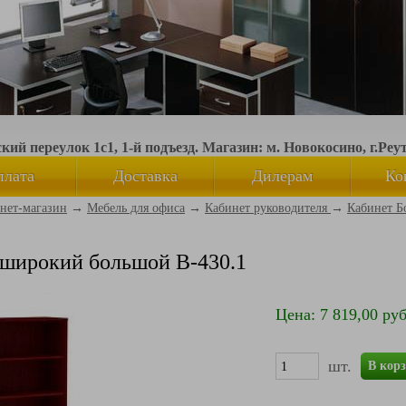
ий переулок 1с1, 1-й подъезд. Магазин: м. Новокосино, г.Реу
плата
Доставка
Дилерам
Ко
нет-магазин
→
Мебель для офиса
→
Кабинет руководителя
→
Кабинет Б
широкий большой B-430.1
Цена: 7 819,00 руб
шт.
В кор