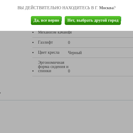
Подлокотники
Москва
ВЫ ДЕЙСТВИТЕЛЬНО НАХОДИТЕСЬ В Г.
1
?
Регул.
Да, все верно
Нет, выбрать другой город
подлокотники
0
Механизм качания
1
Газлифт
0
Цвет кресла
Черный
Эргономичная
форма сидения и
спинки
0