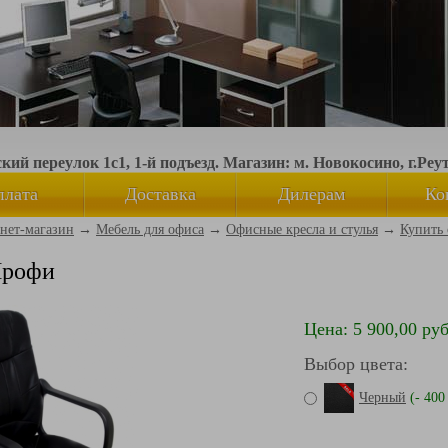
ий переулок 1с1, 1-й подъезд. Магазин: м. Новокосино, г.Реу
плата
Доставка
Дилерам
Ко
нет-магазин
→
Мебель для офиса
→
Офисные кресла и стулья
→
Купить 
Профи
Цена: 5 900,00 руб
Выбор цвета:
Черный
(- 400