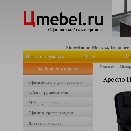
Офисная мебель недорого
ShowRoom: Москва, Георгиевск
Цена на офисную
О нас
О
Главная
→
Интер
Мебель для офиса
мебель
Кресло 
Офисные столы для персонала
Кабинет руководителя
Мебель для персонала
Офисные кресла и стулья
Диваны для офиса