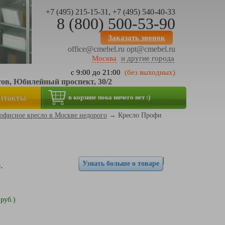
+7 (495) 215-15-31, +7 (495) 540-40-33
8 (800) 500-53-90
Заказать звонок
office@cmebel.ru
opt@cmebel.ru
Москва
и другие города
с 9:00 до 21:00
(без выходных)
тов, Юбилейный проспект, 30/2
нтакты
в корзине пока ничего нет :)
офисное кресло в Москве недорого
→
Кресло Профи
Узнать больше о товаре
.
 руб.)