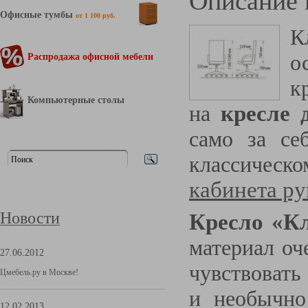
Описание 
Офисные тумбы
от 1 100 руб.
К
о
Распродажа офисной мебели
к
Компьютерные столы
на
кресле 
само за се
классическ
кабинета ру
Новости
Кресло
«К
материал оч
27.06.2012
чувствоват
Цмебель.ру в Москве!
и необычно
12.02.2013