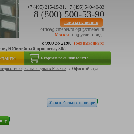
+7 (495) 215-15-31, +7 (495) 540-40-33
8 (800) 500-53-90
Заказать звонок
office@cmebel.ru
opt@cmebel.ru
Москва
и другие города
с 9:00 до 21:00
(без выходных)
тов, Юбилейный проспект, 30/2
нтакты
в корзине пока ничего нет :)
недорогие офисные стулья в Москве
→
Офисный стул
Узнать больше о товаре
.
зину