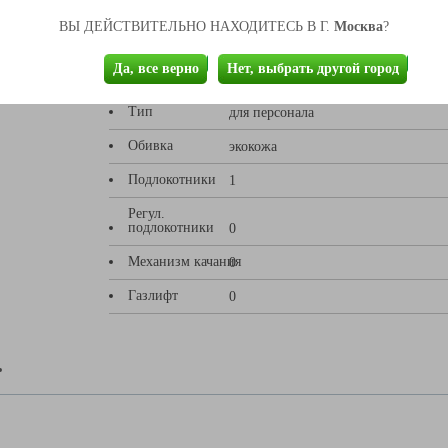
Москва
ВЫ ДЕЙСТВИТЕЛЬНО НАХОДИТЕСЬ В Г.
?
ики товара
Да, все верно
Нет, выбрать другой город
Тип
для персонала
Обивка
экокожа
Подлокотники
1
Регул.
подлокотники
0
Механизм качания
0
Газлифт
0