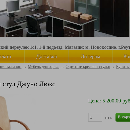
ий переулок 1с1, 1-й подъезд. Магазин: м. Новокосино, г.Реу
плата
Доставка
Дилерам
Ко
нет-магазин
→
Мебель для офиса
→
Офисные кресла и стулья
→
Купить 
 стул Джуно Люкс
Цена: 5 200,00 руб
шт.
В кор