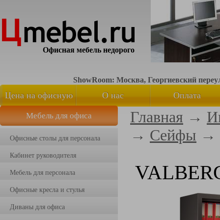
Офисная мебель недорого
ShowRoom: Москва, Георгиевский переуло
Цена на офисную
О нас
Оплата
Главная
→
И
Мебель для офиса
мебель
→
Сейфы
→
Офисные столы для персонала
Кабинет руководителя
VALBERG
Мебель для персонала
Офисные кресла и стулья
Диваны для офиса