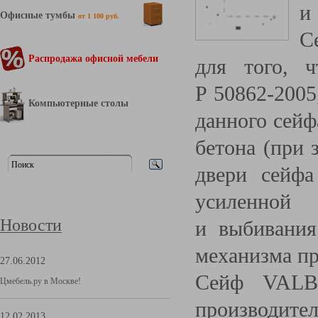
и
Офисные тумбы
от 1 100 руб.
С
Распродажа офисной мебели
для того, 
Р 50862-2005,
Компьютерные столы
данного сейф
бетона
(
при 
двери сейф
усиленной 
Новости
и выбивания
механизма пр
27.06.2012
Сейф VALBE
Цмебель.ру в Москве!
производител
12.02.2013