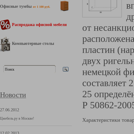
в
Офисные тумбы
от 1 100 руб.
д
от несанкц
Распродажа офисной мебели
расположена
Компьютерные столы
пластин
(
нар
двух ригель
немецкой фи
составляет
25 определё
Новости
Р 50862-2005
27.06.2012
Цмебель.ру в Москве!
Характеристики това
12.02.2013