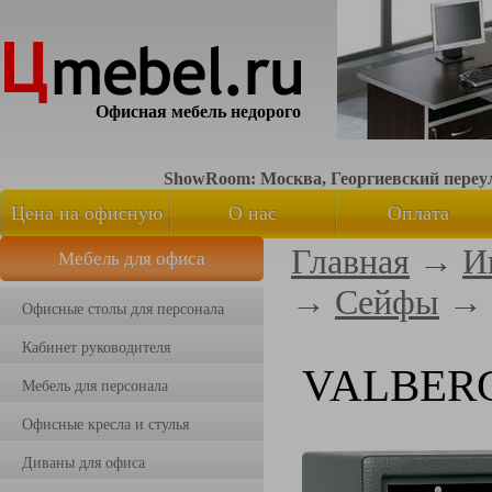
Офисная мебель недорого
ShowRoom: Москва, Георгиевский переуло
Цена на офисную
О нас
Оплата
Главная
→
И
Мебель для офиса
мебель
→
Сейфы
→
Офисные столы для персонала
Кабинет руководителя
VALBERG
Мебель для персонала
Офисные кресла и стулья
Диваны для офиса