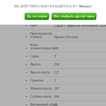
Москва
ВЫ ДЕЙСТВИТЕЛЬНО НАХОДИТЕСЬ В Г.
?
Тип замка
Электронный PLS-1 + мастер-ключ
Да, все верно
Нет, выбрать другой город
Тип покрытия
Порошковое
Цвет
Серый с эффектом молотковой эма
Производитель
(страна)
Промет (Россия)
Класс
взломостойкости
Н0
Серия
T
Высота
230
Высота внутр.
227
Гарантия
2
Ширина внутр.
297
Глубина внутр.
200
Внутренний объём
13