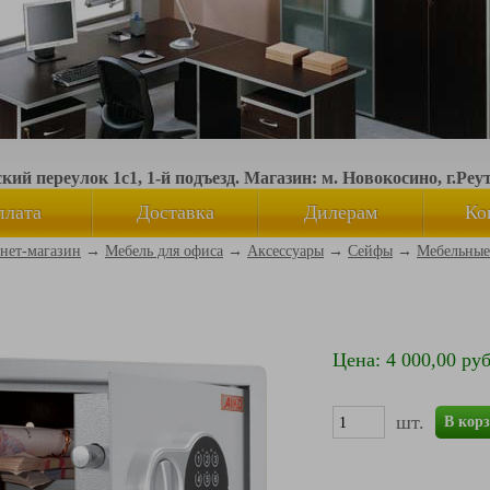
ий переулок 1с1, 1-й подъезд. Магазин: м. Новокосино, г.Реу
плата
Доставка
Дилерам
Ко
нет-магазин
→
Мебель для офиса
→
Аксессуары
→
Сейфы
→
Мебельные
Цена: 4 000,00 руб
шт.
В кор