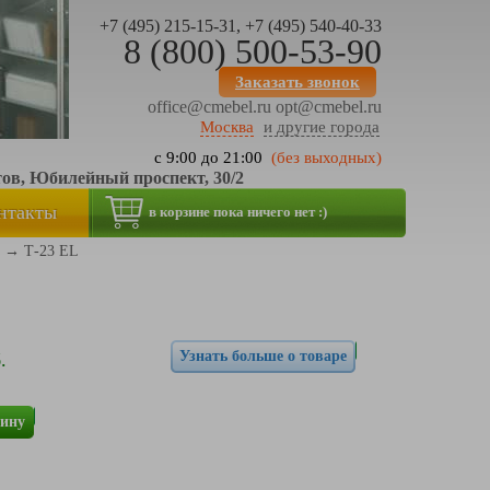
+7 (495) 215-15-31, +7 (495) 540-40-33
8 (800) 500-53-90
Заказать звонок
office@cmebel.ru
opt@cmebel.ru
Москва
и другие города
с 9:00 до 21:00
(без выходных)
тов, Юбилейный проспект, 30/2
нтакты
в корзине пока ничего нет :)
→
Т-23 EL
Узнать больше о товаре
.
зину