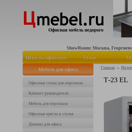
Офисная мебель недорого
ShowRoom: Москва, Георгиевск
Цена на офисную
О нас
О
Главная
→
Интер
Мебель для офиса
мебель
Т-23 EL
Офисные столы для персонала
Кабинет руководителя
Мебель для персонала
Офисные кресла и стулья
Диваны для офиса