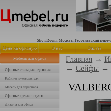
Офисная мебель недорого
ShowRoom: Москва, Георгиевский переуло
Цена на офисную
О нас
Оплата
Главная
→
И
Мебель для офиса
мебель
→
Сейфы
→
Офисные столы для персонала
Кабинет руководителя
VALBERG 
Мебель для персонала
Офисные кресла и стулья
Диваны для офиса