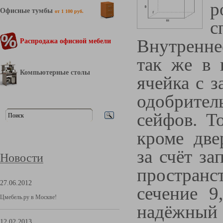
р
Офисные тумбы
от 1 100 руб.
с
Внутренн
Распродажа офисной мебели
так же в 
Компьютерные столы
ячейка с 
одобрител
сейфов. Т
кроме две
за счёт з
Новости
пространс
27.06.2012
сечение 9
Цмебель.ру в Москве!
надёжный
12.02.2013