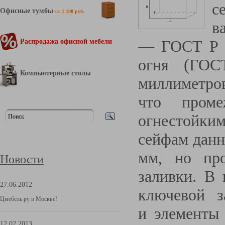
с
Офисные тумбы
от 1 100 руб.
в
— ГОСТ Р 5
Распродажа офисной мебели
огня
(
ГОСТ
Компьютерные столы
миллиметров
что проме
огнестойким
сейфам данн
мм, но пр
Новости
заливки. В 
27.06.2012
ключевой з
Цмебель.ру в Москве!
и элементы
12.02.2013