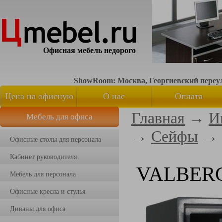
Офисная мебель недорого
ShowRoom: Москва, Георгиевский переуло
Цена на офисную
О нас
Оплата
Главная
→
И
Мебель для офиса
мебель
→
Сейфы
→
Офисные столы для персонала
Кабинет руководителя
VALBERG
Мебель для персонала
Офисные кресла и стулья
Диваны для офиса