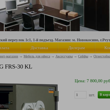
ий переулок 1с1, 1-й подъезд. Магазин: м. Новокосино, г.Реу
плата
Доставка
Дилерам
Ко
нет-магазин
→
Мебель для офиса
→
Аксессуары
→
Сейфы
→
Огнестойк
 FRS-30 KL
Цена: 7 800,00 руб
шт.
В кор