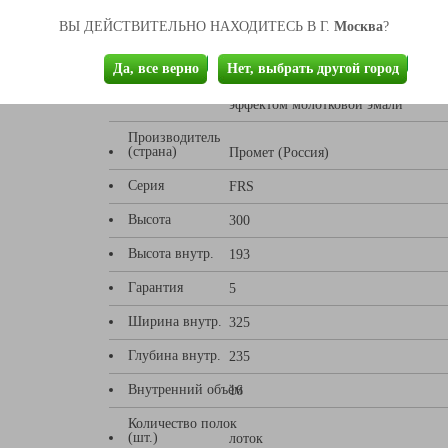
Тип замка
Два ключевых
Москва
ВЫ ДЕЙСТВИТЕЛЬНО НАХОДИТЕСЬ В Г.
?
Тип покрытия
Порошковое
Да, все верно
Нет, выбрать другой город
Цвет
Корпус - оттенок коричневого с эфф
эффектом молотковой эмали
Производитель
(страна)
Промет (Россия)
Серия
FRS
Высота
300
Высота внутр.
193
Гарантия
5
Ширина внутр.
325
Глубина внутр.
235
Внутренний объём
16
Количество полок
(шт.)
лоток