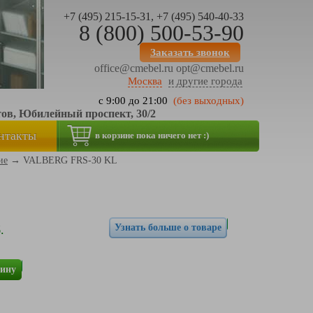
+7 (495) 215-15-31, +7 (495) 540-40-33
8 (800) 500-53-90
Заказать звонок
office@cmebel.ru
opt@cmebel.ru
Москва
и другие города
с 9:00 до 21:00
(без выходных)
тов, Юбилейный проспект, 30/2
нтакты
в корзине пока ничего нет :)
ие
→
VALBERG FRS-30 KL
Узнать больше о товаре
.
зину