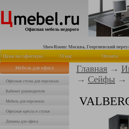
Офисная мебель недорого
ShowRoom: Москва, Георгиевский переуло
Цена на офисную
О нас
Оплата
Главная
→
И
Мебель для офиса
мебель
→
Сейфы
→
Офисные столы для персонала
Кабинет руководителя
VALBERG
Мебель для персонала
Офисные кресла и стулья
Диваны для офиса