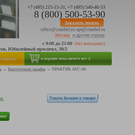
+7 (495) 215-15-31, +7 (495) 540-40-33
8 (800) 500-53-90
Заказать звонок
office@cmebel.ru
opt@cmebel.ru
Москва
и другие города
с 9:00 до 21:00
(без выходных)
тов, Юбилейный проспект, 30/2
нтакты
в корзине пока ничего нет :)
ь
→
Картотечные шкафы
→
ПРАКТИК AFC-06
Узнать больше о товаре
б.
зину