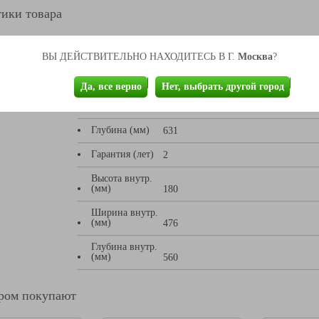
ики товара
Москва
Высота (мм)
ВЫ ДЕЙСТВИТЕЛЬНО НАХОДИТЕСЬ В Г.
?
1327
Ширина (мм)
553
Да, все верно
Нет, выбрать другой город
Вес (кг)
62
Глубина (мм)
631
Гарантия (лет)
2
Высота внутр.
(мм)
180
Ширина внутр.
(мм)
476
Глубина внутр.
(мм)
560
аром покупают