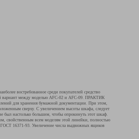
аиболее востребованное среди покупателей средство
ный вариант между моделью AFC-02 и AFC-09. ПРАКТИК
елений для хранения бумажной документации. При этом,
оложенным сверху. С увеличением высоты шкафа, следует
 не был настолько большим, чтобы опрокинуть этот шкаф.
м, свойственным всем моделям этой линейки, полностью
м ГОСТ 16371-93. Увеличение числа выдвижных ящиков