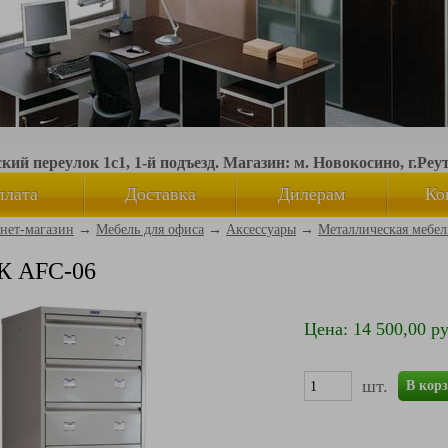
ий переулок 1с1, 1-й подъезд. Магазин: м. Новокосино, г.Реу
плата
Доставка
Дилерам
Ко
нет-магазин
→
Мебель для офиса
→
Аксессуары
→
Металлическая мебел
 AFC-06
Цена: 14 500,00 ру
шт.
В кор