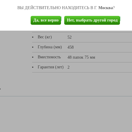
Москва
ВЫ ДЕЙСТВИТЕЛЬНО НАХОДИТЕСЬ В Г.
?
Высота (мм)
1830
Да, все верно
Нет, выбрать другой город
Ширина (мм)
915
Вес (кг)
52
Глубина (мм)
458
Вместимость
48 папок 75 мм
Гарантия (лет)
2