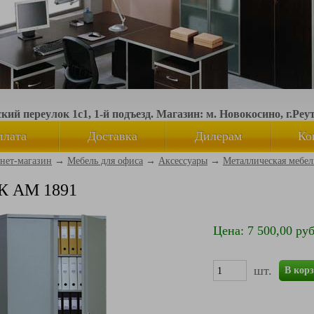
ий переулок 1с1, 1-й подъезд. Магазин: м. Новокосино, г.Реу
плата
Доставка
Дилерам
Ко
нет-магазин
→
Мебель для офиса
→
Аксессуары
→
Металлическая мебел
К AM 1891
Цена: 7 500,00 руб
шт.
В кор