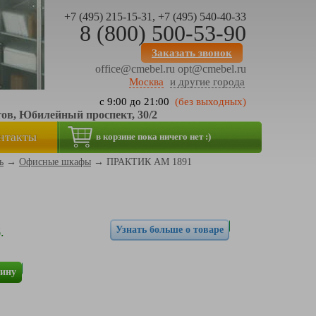
+7 (495) 215-15-31, +7 (495) 540-40-33
8 (800) 500-53-90
Заказать звонок
office@cmebel.ru
opt@cmebel.ru
Москва
и другие города
с 9:00 до 21:00
(без выходных)
тов, Юбилейный проспект, 30/2
нтакты
в корзине пока ничего нет :)
ь
→
Офисные шкафы
→
ПРАКТИК AM 1891
Узнать больше о товаре
.
зину