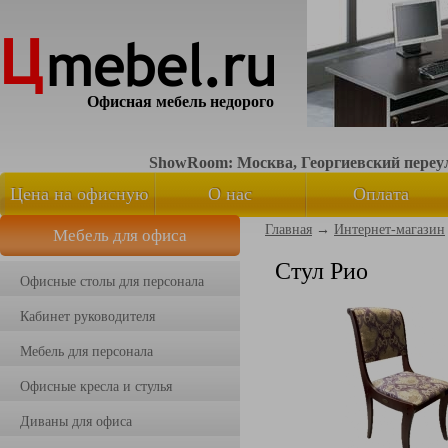
Офисная мебель недорого
ShowRoom: Москва, Георгиевский переуло
Цена на офисную
О нас
Оплата
Главная
→
Интернет-магазин
Мебель для офиса
мебель
Стул Рио
Офисные столы для персонала
Кабинет руководителя
Мебель для персонала
Офисные кресла и стулья
Диваны для офиса