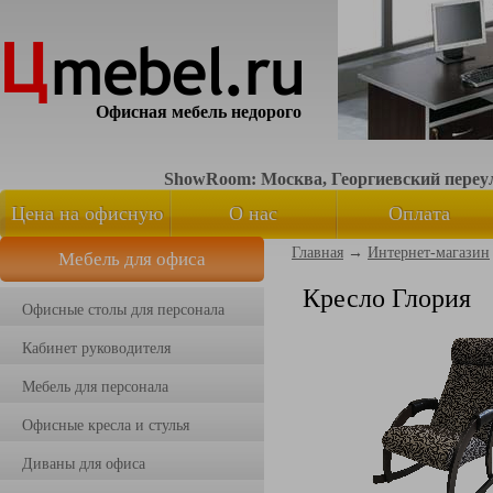
Офисная мебель недорого
ShowRoom: Москва, Георгиевский переуло
Цена на офисную
О нас
Оплата
Главная
→
Интернет-магазин
Мебель для офиса
мебель
Кресло Глория
Офисные столы для персонала
Кабинет руководителя
Мебель для персонала
Офисные кресла и стулья
Диваны для офиса