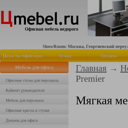
Офисная мебель недорого
ShowRoom: Москва, Георгиевский переуло
Цена на офисную
О нас
Оплата
Главная
→
Н
Мебель для офиса
мебель
Premier
Офисные столы для персонала
Кабинет руководителя
Мягкая ме
Мебель для персонала
Офисные кресла и стулья
Диваны для офиса