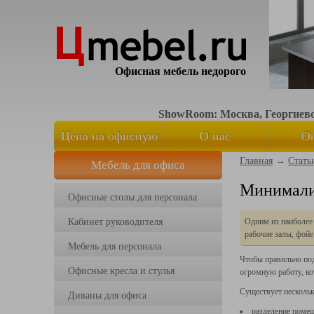
Офисная мебель недорого
ShowRoom: Москва, Георгиевск
Цена на офисную
О нас
О
Главная
→
Стать
Мебель для офиса
мебель
Минимали
Офисные столы для персонала
Кабинет руководителя
Одним из наиболее
рабочие залы, фойе
Мебель для персонала
Чтобы правильно по
Офисные кресла и стулья
огромную работу, ко
Существует несколь
Диваны для офиса
разделение помещ