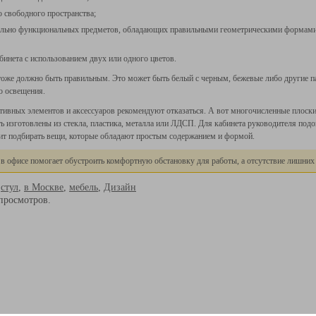
 свободного пространства;
льно функциональных предметов, обладающих правильными геометрическими формами,
бинета с использованием двух или одного цветов.
тоже должно быть правильным. Это может быть белый с черным, бежевые либо другие па
о освещения.
тивных элементов и аксессуаров рекомендуют отказаться. А вот многочисленные плоски
 изготовлены из стекла, пластика, металла или ЛДСП. Для кабинета руководителя подо
ит подбирать вещи, которые обладают простым содержанием и формой.
 офисе помогает обустроить комфортную обстановку для работы, а отсутствие лишних 
,
стул
,
в Москве
,
мебель
,
Дизайн
просмотров.