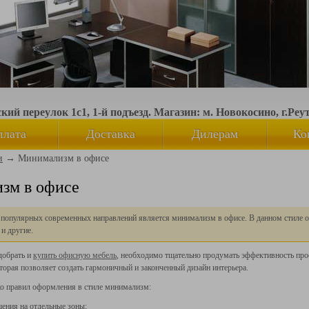
ий переулок 1с1, 1-й подъезд. Магазин: м. Новокосино, г.Реу
плата
Доставка
Дилерам
Ко
и
→
Минимализм в офисе
зм в офисе
 популярных современных направлений является минимализм в офисе. В данном стиле о
 и другие.
добрать и
купить офисную мебель
, необходимо тщательно продумать эффективность про
торая позволяет создать гармоничный и законченный дизайн интерьера.
ко правил оформления в стиле минимализм:
ения на отдельные зоны;