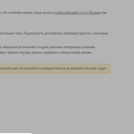
 что особенно важно, когда нужно
купить офисный стул в Москве
или
стельные тона. Подчеркнуть достоинства интерьера удастся с помощью
е поверхности позволят создать довольно интересные решения.
йдут ценные породы дерева, керамика и натуральный камень.
деталей дает возможность сосредоточиться на решении текущих задач.